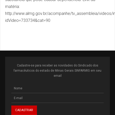
matéria:
http://www.almg.gov.br/acompanhe/tv_assembleia/videos/i
idVideo=733734&cat=90
Cadastre-se para receber as novidades do Sindicado dos
farmacêuticos do estado de Minas Gerais SINFARMIG em seu
email